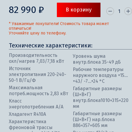
82 990 ₽
В корзину
* Уважаемые покупатели! Стоимость товара может
отличаться!
Уточняйте цену по телефону.
Технические характеристики:
Производительность
Уровень шума
охл/нагрев 7,03/7,18 кВт
внутр.блока 35-49 дБ
Источник
Рабочие температуры
электропитания 220-240-
наружного воздуха +15…
50-1 В/Гц/Ф
+43/ -7…+24 °С
Максимальная
Габаритные размеры
потреб.мощность 2,83 кВт
(Ш×В×Г)
внутр.блока1010×315×220
Класс
мм
энергопотребления А/А
Габаритные размеры
Хладагент R410А
(Ш×В×Г) нар.блока
Характеристика
886×357×605 мм
фреоновой трассы