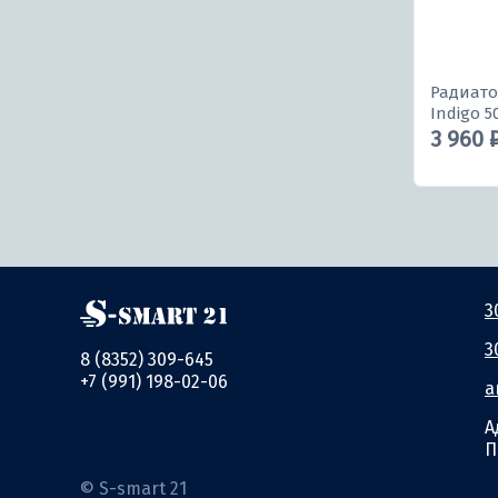
Радиато
Indigo 50
3 960 
3
3
8 (8352) 309-645
+7 (991) 198-02-06
a
А
П
© S-smart 21