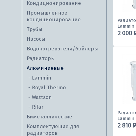
Кондиционирование
Промышленное
кондиционирование
Радиат
Lammin 
Трубы
2 000 
Насосы
Водонагреватели/бойлеры
Радиаторы
Алюминиевые
Lammin
Royal Thermo
Wattson
Rifar
Радиат
Биметаллические
Lammin 
2 810 
Комплектующие для
радиаторов