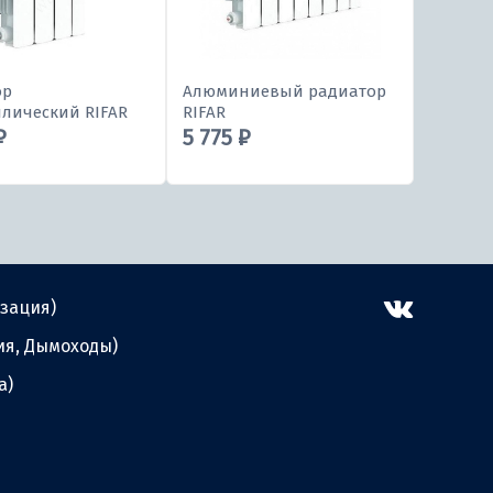
ор
Алюминиевый радиатор
лический RIFAR
RIFAR
₽
5 775 ₽
зация)
ия, Дымоходы)
а)