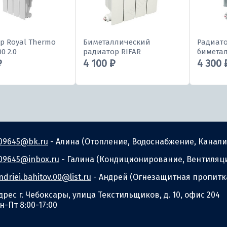
р Royal Thermo
Биметаллический
Радиат
0 2.0
радиатор RIFAR
биметал
₽
4 100 ₽
4 300 
09645@bk.ru
- Алина (Отопление, Водоснабжение, Канали
09645@inbox.ru
- Галина (Кондиционирование, Вентиляц
ndriei.bahitov.00@list.ru
- Андрей (Огнезащитная пропитк
дрес г. Чебоксары, улица Текстильщиков, д. 10, офис 204
н-Пт 8:00-17:00