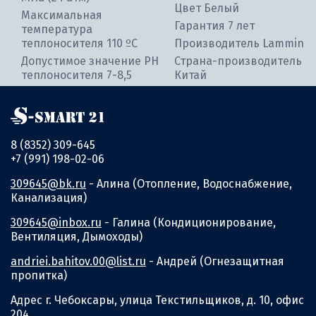
Цвет Белый
Максимальная
Гарантия 7 лет
температура
теплоносителя 110 ºC
Производитель Lammin
Допустимое значение PH
Страна-производитель
теплоносителя 7-8,5
Китай
8 (8352) 309-645
+7 (991) 198-02-06
309645@bk.ru
- Алина (Отопление, Водоснабжение,
Канализация)
309645@inbox.ru
- Галина (Кондиционирование,
Вентиляция, Дымоходы)
andriei.bahitov.00@list.ru
- Андрей (Огнезащитная
пропитка)
Адрес г. Чебоксары, улица Текстильщиков, д. 10, офис
204