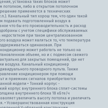
ения, установка таких блоков может
м потолком, либо в открытом потолочном
е решение применяется в технических
.п.). Канальный тип хорош тем, что один такой
ам подавать подготовленный воздух в
ное что бы его производительность и расход
одобраны с учетом специфики обслуживаемых
 недостатком при таком централизованном
о воздуха может являться то, что температура
поддерживаться одинаковая. При
кондиционер может работать не только на
тановленном объеме, но и с подмесом свежего
о актуально для закрытых помещений, где нет
ии воздуха. Канальный кондиционер
дивидуального проводного пульта. Также
правление кондиционером при помощи
льт и приемник сигналов приобретаются
анной модели • Тонкий корпус -
ий корпус внутреннего блока сплит-системы
толщина внутреннего блока 18 кБте/ч
позволяет увеличить высоту потолка и увеличить
. • Усовершенствованная конструкция
бновленной V-образной конструкции