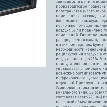
зависимости от типа помещ
производится за подвесны
пространстве (часто тако
помещениях, на складах и т
блок может по воздуховод
несколько помещений. Глав
воздуха были правильно п
помещений. Единственным
распределении охлажденног
в этих помещениях будет 
необходимости канальный 
рециркуляции воздуха в ус
воздуха вплоть до 25%. Эт
принудительной вентиляц
управляется с помощью ин
возможно организовать у
инфракрасного пульта (пу
отдельно). Преимущества д
Усовершенствованный тонк
канального типа. Высота (
составляет всего 220 мм) 
полезный объем помещения
испарителя - Благодаря о