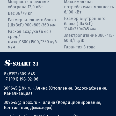
Мощность в режиме
Максимальная
обогрева 12,0 кВт
потребляемая мощность
6,100 кВт
Вес 36/79 кг
Размер внутреннего
Размер внешнего блока
блока (ШхВхГ)
(ШхВхГ) 900×805×360 мм
1140×270×745 мм
Расход воздуха (выс./
Электропитание 380-415-
сред./
50 В/Гц/Ф
низк.)1800/1500/1350 куб.
м/ч
Гарантия 3 года
8 (8352) 309-645
+7 (991) 198-02-06
309645@bk.ru
- Алина (Отопление, Водоснабжение,
Канализация)
309645@inbox.ru
- Галина (Кондиционирование,
Вентиляция, Дымоходы)