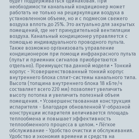
будет поддерживаться одинаковая. При
необходимости канальный кондиционер может
работать не только на рециркуляции воздуха в
установленном объеме, но и с подмесом свежего
воздуха вплоть до 25%. Это актуально для закрытых
помещений, где нет принудительной вентиляции
воздуха. Канальный кондиционер управляется с
помощью индивидуального проводного пульта.
Также возможно организовать управление
кондиционером при помощи инфракрасного пульта
(пульт и приемник сигналов приобретаются
отдельно). Преимущества данной модели • Тонкий
корпус - Усовершенствованный тонкий корпус
внутреннего блока сплит-системы канального типа.
Высота (толщина внутреннего блока 18 кБте/ч
составляет всего 220 мм) позволяет увеличить
высоту потолка и увеличить полезный объем
помещения. • Усовершенствованная конструкция
испарителя - Благодаря обновленной V-образной
конструкции испарителя величивается площадь
теплообмена и повышает эффективность
теплообменного процесса в целом. • Лёгкое
обслуживание - Удобство очистки и обслуживания.
Удобство и экономия времени и средств на