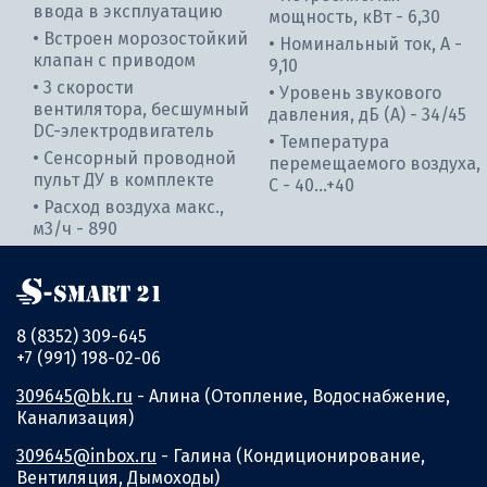
ввода в эксплуатацию
мощность, кВт - 6,30
• Встроен морозостойкий
• Номинальный ток, А -
клапан с приводом
9,10
• 3 скорости
• Уровень звукового
вентилятора, бесшумный
давления, дБ (А) - 34/45
DC-электродвигатель
• Температура
• Сенсорный проводной
перемещаемого воздуха,
пульт ДУ в комплекте
С - 40...+40
• Расход воздуха макс.,
м3/ч - 890
8 (8352) 309-645
+7 (991) 198-02-06
309645@bk.ru
- Алина (Отопление, Водоснабжение,
Канализация)
309645@inbox.ru
- Галина (Кондиционирование,
Вентиляция, Дымоходы)