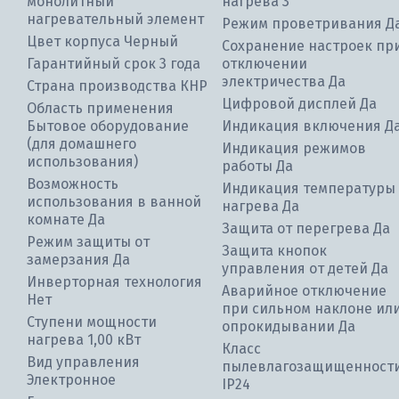
монолитный
нагрева 3
нагревательный элемент
Режим проветривания Д
Цвет корпуса Черный
Сохранение настроек пр
Гарантийный срок 3 года
отключении
электричества Да
Страна производства КНР
Цифровой дисплей Да
Область применения
Бытовое оборудование
Индикация включения Д
(для домашнего
Индикация режимов
использования)
работы Да
Возможность
Индикация температуры
использования в ванной
нагрева Да
комнате Да
Защита от перегрева Да
Режим защиты от
Защита кнопок
замерзания Да
управления от детей Да
Инверторная технология
Аварийное отключение
Нет
при сильном наклоне ил
Ступени мощности
опрокидывании Да
нагрева 1,00 кВт
Класс
Вид управления
пылевлагозащищенност
Электронное
IP24