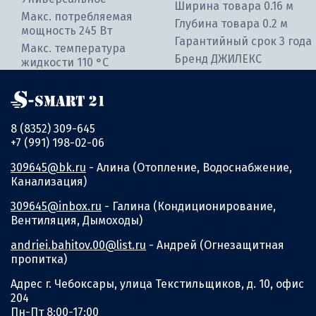
Ширина товара 0.16 м
Макс. потребляемая
Глубина товара 0.2 м
мощность 245 Вт
Гарантийный срок 3 года
Макс. температура
Бренд ДЖИЛЕКС
жидкости 110 °С
8 (8352) 309-645
+7 (991) 198-02-06
309645@bk.ru
- Алина (Отопление, Водоснабжение,
Канализация)
309645@inbox.ru
- Галина (Кондиционирование,
Вентиляция, Дымоходы)
andriei.bahitov.00@list.ru
- Андрей (Огнезащитная
пропитка)
Адрес г. Чебоксары, улица Текстильщиков, д. 10, офис
204
Пн-Пт 8:00-17:00