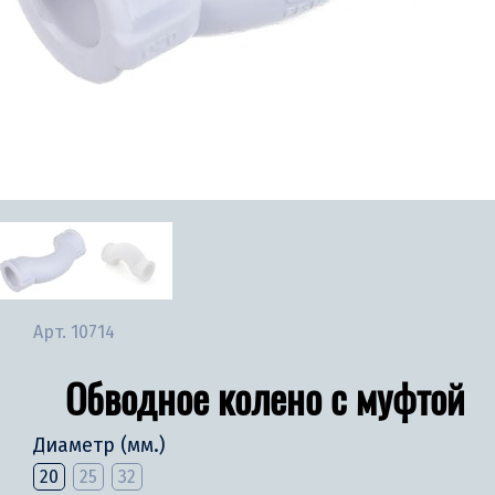
Арт.
10714
Обводное колено с муфтой
Диаметр (мм.)
20
25
32