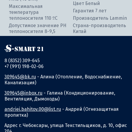
Цвет Белый
Максимальная
Гарантия 7 лет
температура
теплоносителя 110 ºC
Производитель Lammin
Допустимое значение PH
Страна-производитель
теплоносителя 8-9,5
Китай
8 (8352) 309-645
+7 (991) 198-02-06
309645@bk.ru
- Алина (Отопление, Водоснабжение,
Канализация)
309645@inbox.ru
- Галина (Кондиционирование,
Вентиляция, Дымоходы)
andriei.bahitov.00@list.ru
- Андрей (Огнезащитная
пропитка)
Адрес г. Чебоксары, улица Текстильщиков, д. 10, офис
204