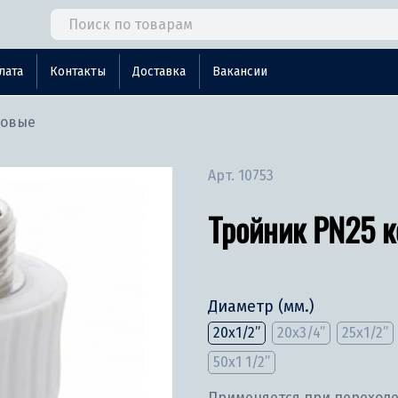
лата
Контакты
Доставка
Вакансии
новые
Арт.
10753
Тройник PN25 
Диаметр (мм.)
20х1/2”
20х3/4”
25х1/2”
50х1 1/2”
Применяется при переходе