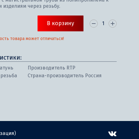
 изделиям через резьбу.
В корзину
ость товара может отличаться!
истики:
атунь
Производитель RTP
/резьба
Страна-производитель Россия
зация)