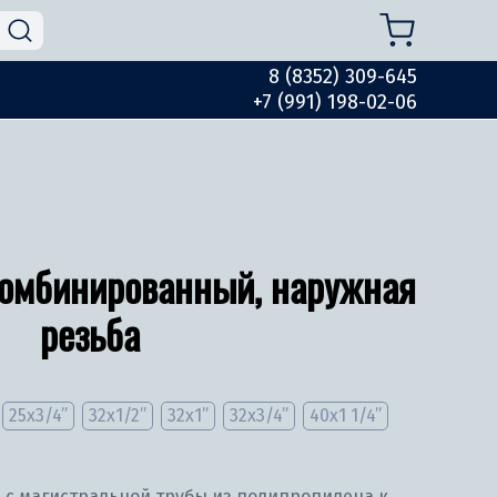
8 (8352) 309-645
+7 (991) 198-02-06
комбинированный, наружная
резьба
25х3/4”
32х1/2”
32х1”
32х3/4”
40х1 1/4”
 с магистральной трубы из полипропилена к