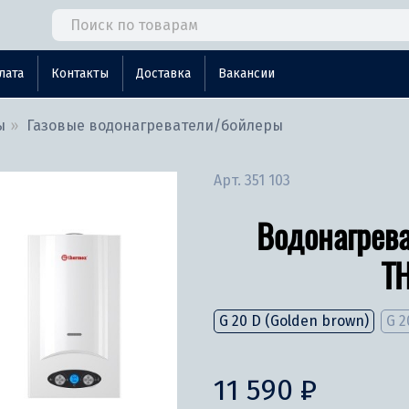
лата
Контакты
Доставка
Вакансии
ы
Газовые водонагреватели/бойлеры
Арт.
351 103
Водонагрева
T
G 20 D (Golden brown)
G 2
11 590 ₽