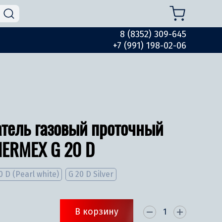
8 (8352) 309-645
+7 (991) 198-02-06
тель газовый проточный
HERMEX G 20 D
0 D (Pearl white)
G 20 D Silver
В корзину