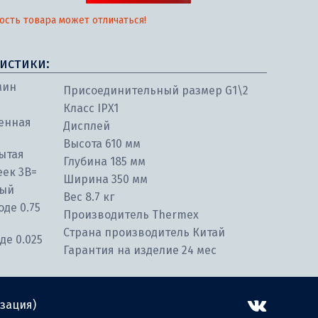
ость товара может отличаться!
истики:
мин
Присоединительный размер G1\2
Класс IPX1
енная
Дисплей
Высота 610 мм
ытая
Глубина 185 мм
еек 3В=
Ширина 350 мм
ный
Вес 8.7 кг
де 0.75
Производитель Thermex
Страна производитель Китай
де 0.025
Гарантия на изделие 24 мес
зация)