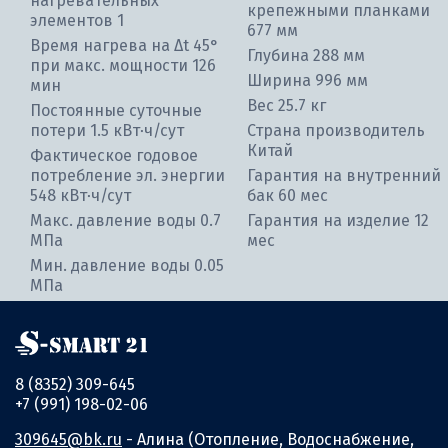
нагревательных
крепежными планками
элементов 1
677 мм
Время нагрева на ∆t 45°
Глубина 288 мм
при макс. мощности 126
Ширина 996 мм
мин
Вес 25.7 кг
Постоянные суточные
потери 1.5 кВт⋅ч/сут
Страна производитель
Китай
Фактическое годовое
потребление эл. энергии
Гарантия на внутренний
548 кВт⋅ч/сут
бак 60 мес
Макс. давление воды 0.7
Гарантия на изделие 12
МПа
мес
Мин. давление воды 0.05
МПа
8 (8352) 309-645
+7 (991) 198-02-06
309645@bk.ru
- Алина (Отопление, Водоснабжение,