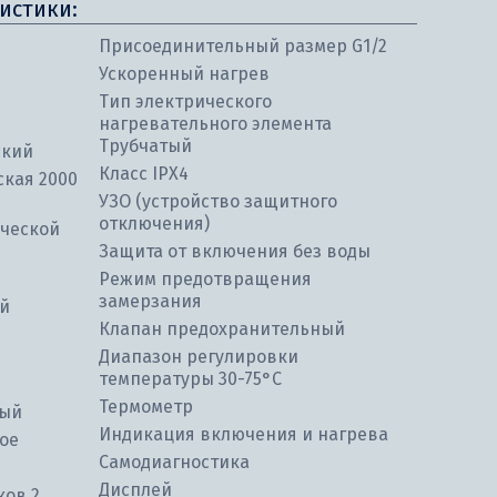
истики:
Присоединительный размер G1/2
Ускоренный нагрев
Тип электрического
нагревательного элемента
Трубчатый
ский
Класс IPX4
ская 2000
УЗО (устройство защитного
отключения)
ческой
Защита от включения без воды
Режим предотвращения
замерзания
ой
Клапан предохранительный
Диапазон регулировки
температуры 30-75°С
Термометр
ный
Индикация включения и нагрева
ое
Самодиагностика
Дисплей
ков 2