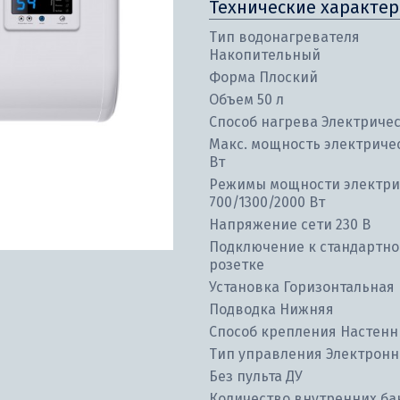
Технические характер
Тип водонагревателя
Накопительный
Форма Плоский
Объем 50 л
Способ нагрева Электриче
Макс. мощность электриче
Вт
Режимы мощности электри
700/1300/2000 Вт
Напряжение сети 230 В
Подключение к стандартн
розетке
Установка Горизонтальная
Подводка Нижняя
Способ крепления Настен
Тип управления Электронн
Без пульта ДУ
Количество внутренних ба