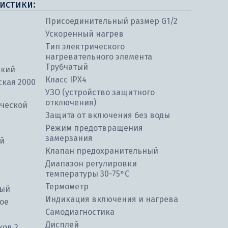
истики:
Присоединительный размер G1/2
Ускоренный нагрев
Тип электрического
нагревательного элемента
Трубчатый
ский
Класс IPX4
ская 2000
УЗО (устройство защитного
отключения)
ческой
Защита от включения без воды
Режим предотвращения
замерзания
ой
Клапан предохранительный
Диапазон регулировки
температуры 30-75°С
Термометр
ный
Индикация включения и нагрева
ое
Самодиагностика
Дисплей
ков 2