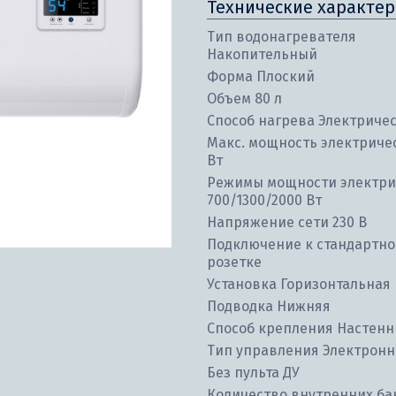
Технические характер
Тип водонагревателя
Накопительный
Форма Плоский
Объем 80 л
Способ нагрева Электриче
Макс. мощность электриче
Вт
Режимы мощности электри
700/1300/2000 Вт
Напряжение сети 230 В
Подключение к стандартн
розетке
Установка Горизонтальная
Подводка Нижняя
Способ крепления Настен
Тип управления Электронн
Без пульта ДУ
Количество внутренних ба