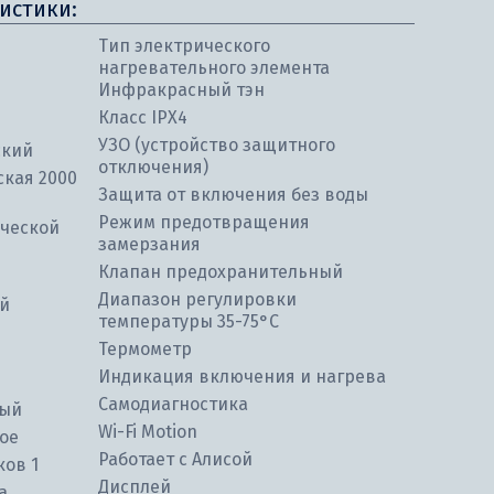
истики:
Тип электрического
нагревательного элемента
Инфракрасный тэн
Класс IPX4
УЗО (устройство защитного
ский
отключения)
ская 2000
Защита от включения без воды
Режим предотвращения
ческой
замерзания
Клапан предохранительный
Диапазон регулировки
ой
температуры 35-75°С
Термометр
Индикация включения и нагрева
Самодиагностика
ный
Wi-Fi Motion
ое
Работает с Алисой
ков 1
Дисплей
а