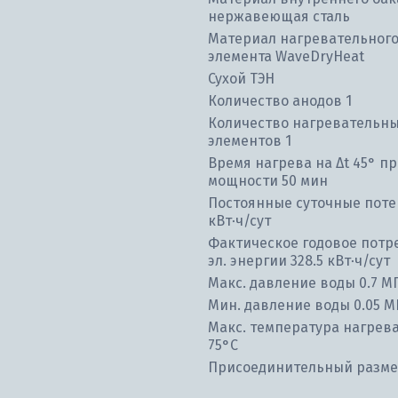
нержавеющая сталь
Материал нагревательног
элемента WaveDryHeat
Сухой ТЭН
Количество анодов 1
Количество нагревательн
элементов 1
Время нагрева на ∆t 45° пр
мощности 50 мин
Постоянные суточные поте
кВт⋅ч/сут
Фактическое годовое потр
эл. энергии 328.5 кВт⋅ч/сут
Макс. давление воды 0.7 М
Мин. давление воды 0.05 М
Макс. температура нагрев
75°С
Присоединительный размер