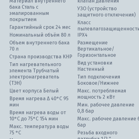
Материал внутреннего
клапан давления
бака Сталь с
УЗО (устройство
эмалированным
защитного отключения)
покрытием
Класс
Гарантийный срок 24 мес
пылевлагозащищенност
Номинальный объём 80 л
IPX4
Объем внутреннего бака
Размещение
70 л
Вертикальное/
Горизонтальное
Страна производства КНР
Вид установки
Тип нагревательного
Настенный
элемента Трубчатый
электронагреватель
Тип подключения
(ТЭН)
Боковое/Нижнее
Цвет корпуса Белый
Макс. потребляемая
мощность 2 кВт
Время нагрева Δ 40°С 95
мин
Мин. рабочее давление
0,8 бар
Время нагрева воды от
10°С до 75°С 154 мин
Макс. рабочее давление 
бар
Макс. температура воды
75 °С
Резьба входного
патрубка 1/2 "